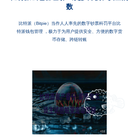
数
比特派（Bitpie）当作人人率先的数字钞票科罚平台比
特派钱包管理 ，极力于为用户提供安全、方便的数字货
币存储、跨链转账