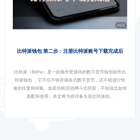
比特派钱包 第二步：注册比特派账号下载完成后
比特派（BitPie）是一款格外受接待的数字货币钱包软件比
特派钱包 ，它不仅不错存储各式数字货币，还不错进行快
速的往复和转账。如若你刚启动搏斗比特派，不知说念如何
装配和使用，本文将为你详备先容比特派的...