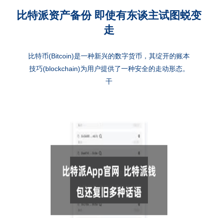
比特派资产备份 即使有东谈主试图蜕变
走
比特币(Bitcoin)是一种新兴的数字货币，其绽开的账本
技巧(blockchain)为用户提供了一种安全的走动形态。
干