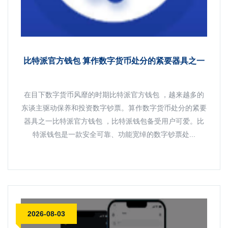
比特派官方钱包 算作数字货币处分的紧要器具之一
在目下数字货币风靡的时期比特派官方钱包 ，越来越多的
东谈主驱动保养和投资数字钞票。算作数字货币处分的紧要
器具之一比特派官方钱包 ，比特派钱包备受用户可爱。比
特派钱包是一款安全可靠、功能宽绰的数字钞票处...
2026-08-03