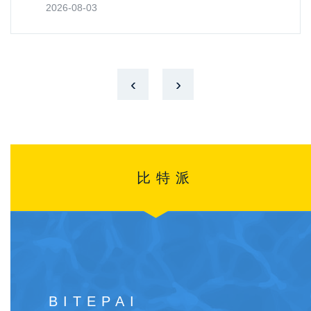
2026-08-03
‹
›
比特派
BITEPAI