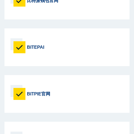
比特派钱包官网
BITEPAI
BITPIE官网