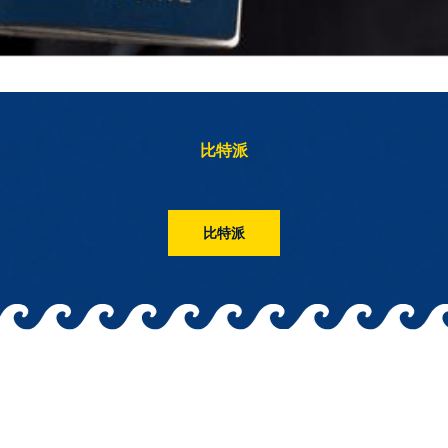
比特派官网入口 硬件钱包是一种加
密存储缔造
比特派
比特派