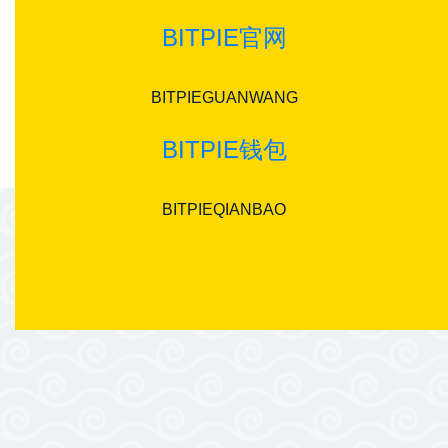
BITPIE官网
BITPIEGUANWANG
BITPIE钱包
BITPIEQIANBAO