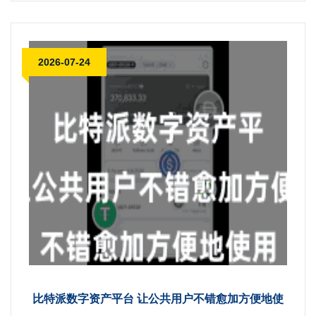
2026-07-24
比特派数字资产平台 让公共用户不错愈加方便地使