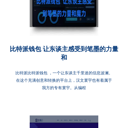
比特派钱包 让东谈主感受到笔墨的力量
和
比特派比特派钱包 ，一个让东谈主千里迷的信息波澜。
在这个充满创意和转换的平台上，汉文寰宇也有着属于
我方的专有寰宇。从编程